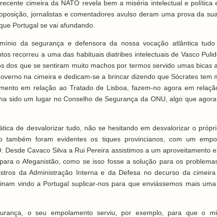
recente cimeira da NATO revela bem a miséria intelectual e política
a oposição, jornalistas e comentadores avulso deram uma prova da su
 que Portugal se vai afundando.
omínio da segurança e defensora da nossa vocação atlântica tudo
os recorreu a uma das habituais diatribes intelectuais de Vasco Puli
tos dos que se sentiram muito machos por termos servido umas bicas 
overno na cimeira e dedicam-se a brincar dizendo que Sócrates tem mu
mento em relação ao Tratado de Lisboa, fazem-no agora em relaçã
tinha sido um lugar no Conselho de Segurança da ONU, algo que agor
ática de desvalorizar tudo, não se hesitando em desvalorizar o própr
rno também foram evidentes os tiques provincianos, com um emp
 Desde Cavaco Silva a Rui Pereira assistimos a um aproveitamento 
para o Afeganistão, como se isso fosse a solução para os problema
stros da Administração Interna e da Defesa no decurso da cimeira
tinam vindo a Portugal suplicar-nos para que enviássemos mais uma
urança, o seu empolamento serviu, por exemplo, para que o min