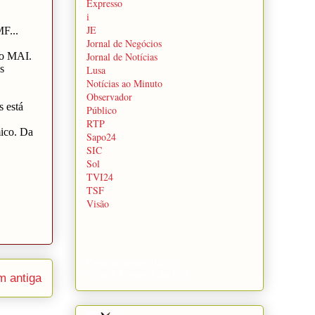
Expresso
i
JE
Jornal de Negócios
Jornal de Notícias
Lusa
Notícias ao Minuto
Observador
Público
RTP
Sapo24
SIC
Sol
TVI24
TSF
Visão
Despachante oficial
Clinica Figueira da Foz
 antiga