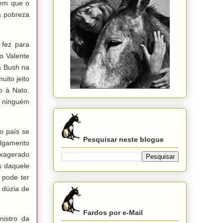
 em que o
a pobreza
 fez para
do Valente
a Bush na
ito jeito
o à Nato.
a ninguém
io país se
Pesquisar neste blogue
olgamento
exagerado
s daquele
 pode ter
 dúzia de
Fardos por e-Mail
istro da