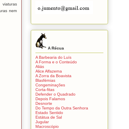
viaturas
turas nem
A Récua
A Barbearia do Luís
A Forma e o Conteúdo
Aliás
Alice Alfazema
A Zorra da Boavista
Blasfémias
Congeminações
Corta-fitas
Defender o Quadrado
Depois Falamos
Desnorte
Do Tempo da Outra Senhora
Estado Sentido
Estátua de Sal
Jugular
Macroscópio