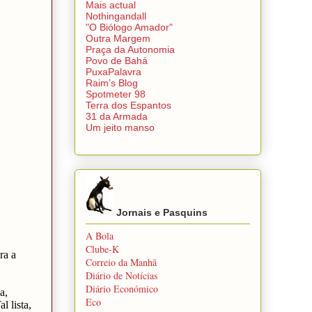
Mais actual
Nothingandall
"O Biólogo Amador"
Outra Margem
Praça da Autonomia
Povo de Bahá
PuxaPalavra
Raim’s Blog
Spotmeter 98
Terra dos Espantos
31 da Armada
Um jeito manso
Um jeito manso
Jornais e Pasquins
A Bola
Clube-K
Correio da Manhã
Diário de Notícias
Diário Económico
Eco