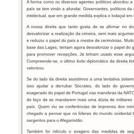
A forma como os diversos agentes políticos abordou a 
país se tem vindo a afundar. Governantes, políticos d
intelectual, que em grande medida explica o lodaçal em
A nossa direita que tanto gosta de se afirmar no d
desvalorizar a realização da cimeira, sem mais argument
e reduziu o papel do país a mestre de cerimónias. Mui
base das Lages, tentam agora desvalorizar o papel do g
para promover recepções. Já tinham usado esse argu
Compreende-se, o último êxito diplomático da direita 
valorizou.
Se do lado da direita assistimos a uma tentativa sistem
isso ajudar a derrubar Sócrates, do lado do gove
exagerado do papel de Portugal nas manobras da NATO.
do faço de se mandarem mais uma dúzia de militares 
país. Quem viu as conferências de imprensa dos mini
chegado a pensar que os líderes do mundo ocidental 
sargentos para o Afeganistão.
Também foi ridículo o exagero das medidas de seg