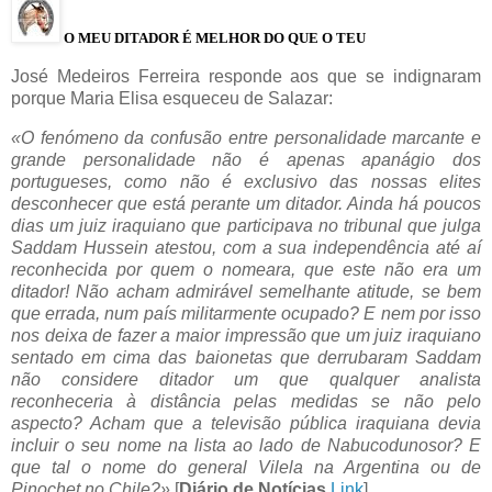
O MEU DITADOR É MELHOR DO QUE O TEU
José Medeiros Ferreira responde aos que se indignaram
porque Maria Elisa esqueceu de Salazar:
«O fenómeno da confusão entre personalidade marcante e
grande personalidade não é apenas apanágio dos
portugueses, como não é exclusivo das nossas elites
desconhecer que está perante um ditador. Ainda há poucos
dias um juiz iraquiano que participava no tribunal que julga
Saddam Hussein atestou, com a sua independência até aí
reconhecida por quem o nomeara, que este não era um
ditador! Não acham admirável semelhante atitude, se bem
que errada, num país militarmente ocupado? E nem por isso
nos deixa de fazer a maior impressão que um juiz iraquiano
sentado em cima das baionetas que derrubaram Saddam
não considere ditador um que qualquer analista
reconheceria à distância pelas medidas se não pelo
aspecto? Acham que a televisão pública iraquiana devia
incluir o seu nome na lista ao lado de Nabucodunosor? E
que tal o nome do general Vilela na Argentina ou de
Pinochet no Chile?»
[
Diário de Notícias
Link
]