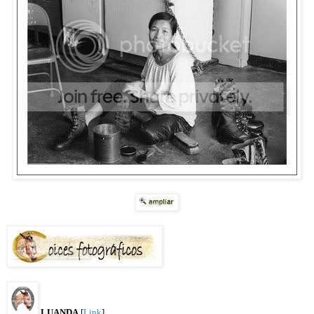
LUANDA
[
Link
]