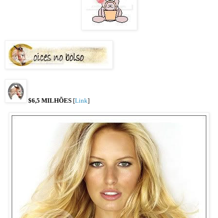
$6,5 MILHÕES
[
Link
]