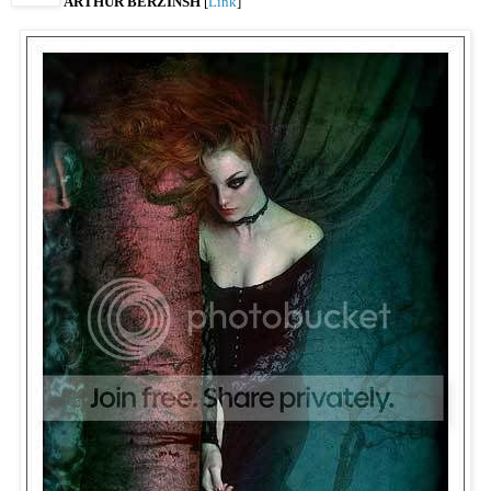
ARTHUR BERZINSH
[
Link
]