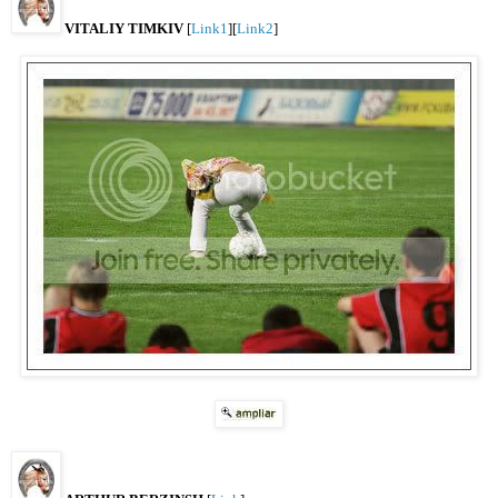
VITALIY TIMKIV
[
Link1
][
Link2
]