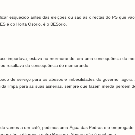
car esquecido antes das eleições ou são as directas do PS que vão 
 BES é do Horta Osório, é o BESório.
 pouco importava, estava no mermorando, era uma consequência do m
 ou resultava da consequência do memorando.
pado de serviço para os abusos e imbecilidades do governo, agora 
ída limpa para as suas asneiras, sempre que fazem merda perdem d
uando vamos a um café, pedimos uma Água das Pedras e o empregado
menos gás a diferença entre Passos e Seguro não é nenhuma.