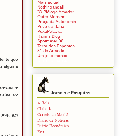
Mais actual
Nothingandall
"O Biólogo Amador"
Outra Margem
Praça da Autonomia
Povo de Bahá
PuxaPalavra
Raim’s Blog
Spotmeter 98
Terra dos Espantos
31 da Armada
Um jeito manso
dente que
Um jeito manso
az alguma
atentas e
Jornais e Pasquins
ristas do
A Bola
Clube-K
Correio da Manhã
e Ave, em
Diário de Notícias
Diário Económico
Eco