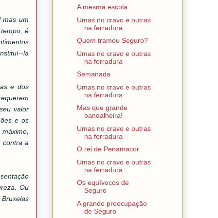
A mesma escola
al mas um
Umas no cravo e outras
na ferradura
a tempo, é
Quem tramou Seguro?
entimentos
stituí--la
Umas no cravo e outras
na ferradura
Semanada
ras e dos
Umas no cravo e outras
na ferradura
 requerem
Mas que grande
seu valor
bandalheira!
ções e os
Umas no cravo e outras
o máximo,
na ferradura
r contra a
O rei de Penamacor
Umas no cravo e outras
na ferradura
esentação
Os equívocos de
ureza. Ou
Seguro
 Bruxelas
A grande preocupação
de Seguro