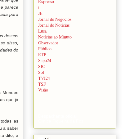
a lei que
Expresso
i
me parece
JE
uada para
Jornal de Negócios
Jornal de Notícias
Lusa
as dessas
Notícias ao Minuto
Observador
so disso,
Público
ldades do
RTP
Sapo24
SIC
Sol
TVI24
TSF
Visão
es Mendes
as que já
Despachante oficial
Clinica Figueira da Foz
 todas as
u a saber
a dito, a