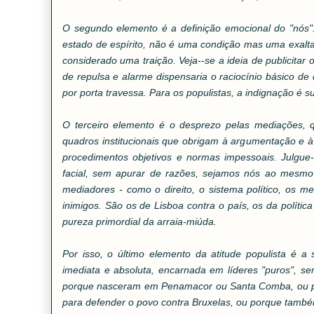
O segundo elemento é a definição emocional do "nós
estado de espírito, não é uma condição mas uma exaltação
considerado uma traição. Veja--se a ideia de publicitar
de repulsa e alarme dispensaria o raciocínio básico de 
por porta travessa. Para os populistas, a indignação é s
O terceiro elemento é o desprezo pelas mediações, 
quadros institucionais que obrigam à argumentação e à 
procedimentos objetivos e normas impessoais. Julgu
facial, sem apurar de razões, sejamos nós ao mesmo
mediadores - como o direito, o sistema político, os m
inimigos. São os de Lisboa contra o país, os da polític
pureza primordial da arraia-miúda.
Por isso, o último elemento da atitude populista é a
imediata e absoluta, encarnada em líderes "puros", s
porque nasceram em Penamacor ou Santa Comba, ou por
para defender o povo contra Bruxelas, ou porque tamb