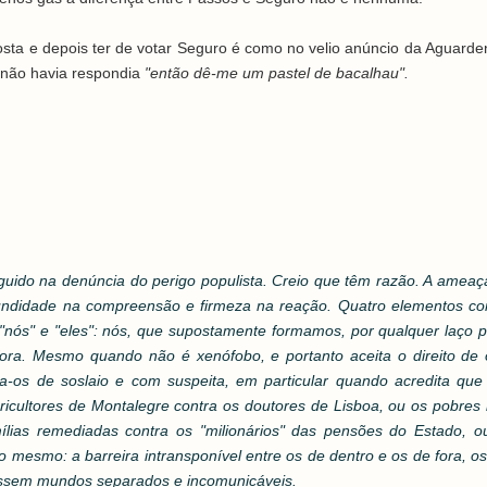
osta e depois ter de votar Seguro é como no velio anúncio da Aguarden
 não havia respondia
"então dê-me um pastel de bacalhau".
rguido na denúncia do perigo populista. Creio que têm razão. A ameaç
fundidade na compreensão e firmeza na reação. Quatro elementos 
e "nós" e "eles": nós, que supostamente formamos, por qualquer laço p
ra. Mesmo quando não é xenófobo, e portanto aceita o direito de 
os de soslaio e com suspeita, em particular quando acredita que
gricultores de Montalegre contra os doutores de Lisboa, ou os pobres
ílias remediadas contra os "milionários" das pensões do Estado, o
 o mesmo: a barreira intransponível entre os de dentro e os de fora, o
ossem mundos separados e incomunicáveis.