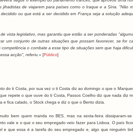
deverá seguir o exemplo do parlamento francês, que aprovou uma nov
ais jihadistas de viajarem para países como o Iraque e a Síria. "Não 
 decidido ou que está a ser decidido em França seja a solução adeq
 de vista legislativo, mas garantiu que estão a ser ponderadas "algum
ar um conjunto de outras situações que possam favorecer, se for ca
 competência o combate a esse tipo de situações sem que haja dificu
essa acção", referiu.»
[
Público
]
unto do ti Costa, por sua vez o ti Costa diz ao domingo o que o Marqu
que repete o que ouve do ti Costa, Passos Coelho diz que nada diz m
 e fica calado, o Stock chega e diz o que o Bento dizia.
 muito bem quem manda no BES, mas na sexta-feira dissiparam-se
nto vale e o que o seu empregado veio fazer para Lisboa. O país fico
l e que essa é a tarefa do seu empregado e, algo que ninguém tinh