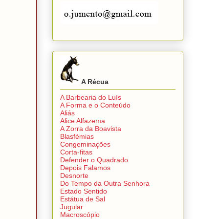
A Récua
A Barbearia do Luís
A Forma e o Conteúdo
Aliás
Alice Alfazema
A Zorra da Boavista
Blasfémias
Congeminações
Corta-fitas
Defender o Quadrado
Depois Falamos
Desnorte
Do Tempo da Outra Senhora
Estado Sentido
Estátua de Sal
Jugular
Macroscópio