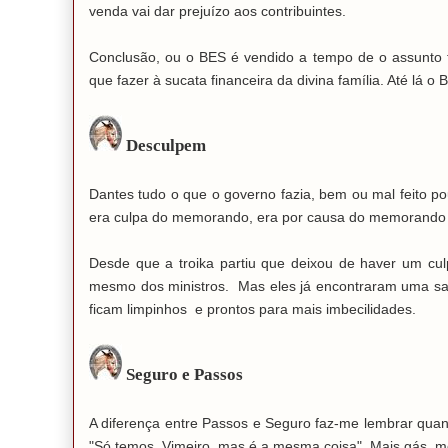
venda vai dar prejuízo aos contribuintes.
Conclusão, ou o BES é vendido a tempo de o assunto fi
que fazer à sucata financeira da divina família. Até lá o
Desculpem
Dantes tudo o que o governo fazia, bem ou mal feito
era culpa do memorando, era por causa do memorando
Desde que a troika partiu que deixou de haver um cul
mesmo dos ministros. Mas eles já encontraram uma sa
ficam limpinhos e prontos para mais imbecilidades.
Seguro e Passos
A diferença entre Passos e Seguro faz-me lembrar q
"Só temos, Vimeiro, mas é a mesma coisa". Mais gás, 