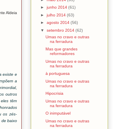
►
junho 2014
(61)
te Aldeia
►
julho 2014
(63)
►
agosto 2014
(56)
▼
setembro 2014
(62)
Umas no cravo e outras
na ferradura
Mas que grandes
reformadores
Umas no cravo e outras
na ferradura
à portuguesa
a existe e
compõem a
Umas no cravo e outras
na ferradura
rimordial,
Hipocrisia
os outros
 eles têm
Umas no cravo e outras
na ferradura
 honrados
O inimputável
u os zés-
s de baixo
Umas no cravo e outras
na ferradura