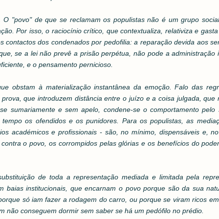
". O "povo" de que se reclamam os populistas não é um grupo soci
. Por isso, o raciocínio crítico, que contextualiza, relativiza e gast
 os contactos dos condenados por pedofilia: a reparação devida aos s
que, se a lei não prevê a prisão perpétua, não pode a administração in
uficiente, e o pensamento pernicioso.
que obstam à materialização instantânea da emoção. Falo das reg
prova, que introduzem distância entre o juízo e a coisa julgada, que
e-se sumariamente e sem apelo, condene-se o comportamento pelo 
 tempo os ofendidos e os punidores. Para os populistas, as media
eios académicos e profissionais - são, no mínimo, dispensáveis e, n
a contra o povo, os corrompidos pelas glórias e os benefícios do pode
 substituição de toda a representação mediada e limitada pela repr
em baias institucionais, que encarnam o povo porque são da sua nat
que só iam fazer a rodagem do carro, ou porque se viram ricos em
ém não conseguem dormir sem saber se há um pedófilo no prédio.