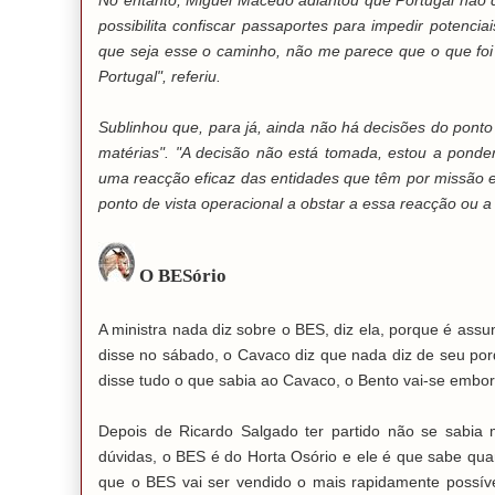
No entanto, Miguel Macedo adiantou que Portugal não 
possibilita confiscar passaportes para impedir potenci
que seja esse o caminho, não me parece que o que foi
Portugal", referiu.
Sublinhou que, para já, ainda não há decisões do ponto
matérias". "A decisão não está tomada, estou a ponder
uma reacção eficaz das entidades que têm por missão e
ponto de vista operacional a obstar a essa reacção ou a 
O BESório
A ministra nada diz sobre o BES, diz ela, porque é ass
disse no sábado, o Cavaco diz que nada diz de seu por
disse tudo o que sabia ao Cavaco, o Bento vai-se embora
Depois de Ricardo Salgado ter partido não se sabia
dúvidas, o BES é do Horta Osório e ele é que sabe qua
que o BES vai ser vendido o mais rapidamente possíve