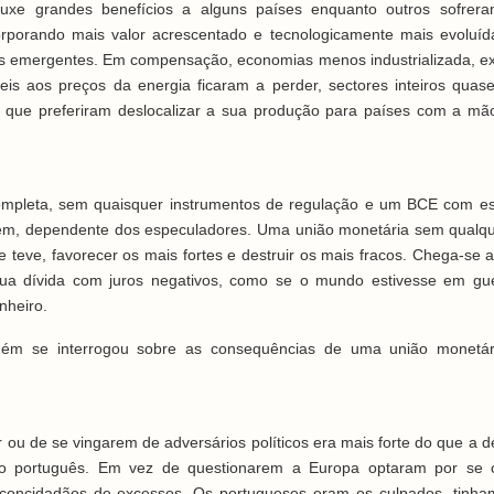
ouxe grandes benefícios a alguns países enquanto outros sofrer
corporando mais valor acrescentado e tecnologicamente mais evoluí
s emergentes. Em compensação, economias menos industrializada, e
eis aos preços da energia ficaram a perder, sectores inteiros quas
s que preferiram deslocalizar a sua produção para países com a mã
ompleta, sem quaisquer instrumentos de regulação e um BCE com es
gem, dependente dos especuladores. Uma união monetária sem qualq
e teve, favorecer os mais fortes e destruir os mais fracos. Chega-se 
sua dívida com juros negativos, como se o mundo estivesse em gu
nheiro.
uém se interrogou sobre as consequências de uma união monetár
ou de se vingarem de adversários políticos era mais forte do que a d
vo português. Em vez de questionarem a Europa optaram por se 
concidadãos de excessos. Os portugueses eram os culpados, tinh