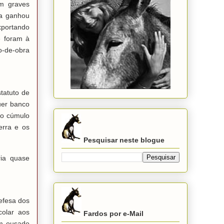
am graves
da ganhou
xportando
e foram à
o-de-obra
tatuto de
uer banco
ao cúmulo
erra e os
Pesquisar neste blogue
ia quase
efesa dos
colar aos
Fardos por e-Mail
am ousado