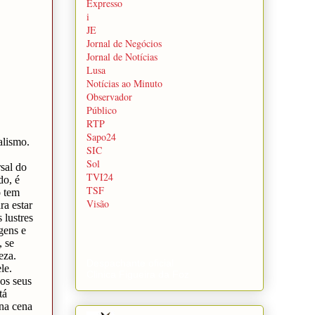
Expresso
i
JE
Jornal de Negócios
Jornal de Notícias
Lusa
Notícias ao Minuto
Observador
Público
RTP
Sapo24
SIC
Sol
TVI24
TSF
Visão
Despachante oficial
Clinica Figueira da Foz