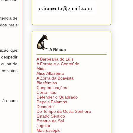
tência de
 dos mais
A Récua
uição que
 despedir
A Barbearia do Luís
A Forma e o Conteúdo
 culpa da
Aliás
 os votos
Alice Alfazema
A Zorra da Boavista
Blasfémias
Congeminações
Corta-fitas
Defender o Quadrado
a às suas
Depois Falamos
Desnorte
Do Tempo da Outra Senhora
Estado Sentido
Estátua de Sal
Jugular
Macroscópio