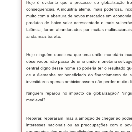
Hoje é evidente que o processo de globalização tr
consequências. A indústria alemã, mais poderosa, in
muito com a abertura de novos mercados em economia
produtos de baixo valor acrescentado e mais vulneráv
falência, foram abandonados por muitas multinacionai
ainda mais barata.
Hoje ninguém questiona que uma união monetária inc
observador, não passa de uma união monetária selva
central digno desse nome só poderia ter o resultado qu
de a Alemanha ter beneficiado do financiamento da 
investidores apenas ambicionassem não perder muito di
Ninguém reparou no impacto da globalização? Ning
medieval?
Reparar, repararam, mas a ambição de chegar ao poder 
interesses nacionais ou as preocupações com o po
argumentos dos mais beneficiados acusando os seus 